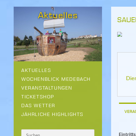
Aktuelles
SAUE
AKTUELLES
Die
WOCHENBLICK MEDEBACH
VERANSTALTUNGEN
TICKETSHOP
DAS WETTER
VERA
JÄHRLICHE HIGHLIGHTS
Eintritt