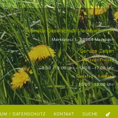
Touristik-Gesellschaft Medebach mbH
Marktplatz 1 · 59964 Medebach
Service-Zeiten
Montag - Freitag
9:00 - 13:00 Uhr + 14:00 - 17:00 Uhr
Samstag + Sonntag
10:00 - 13:00 Uhr
UM / DATENSCHUTZ
KONTAKT
SUCHE