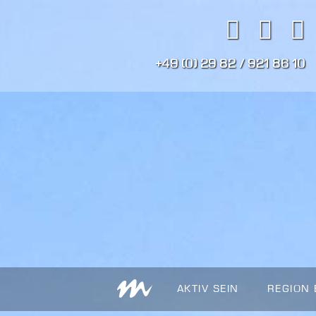
+49 (0) 29 82 / 921 86 10
AKTIV SEIN
REGION