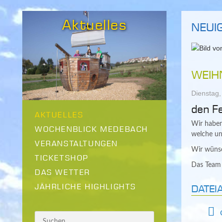
Aktuelles
NEUIG
WEIH
Dienstag
den F
AKTUELLES
Wir haben
WOCHENBLICK MEDEBACH
welche uns
VERANSTALTUNGEN
Wir wünsc
TICKETSHOP
Das Team 
DAS WETTER
JÄHRLICHE HIGHLIGHTS
DATEI
Ö