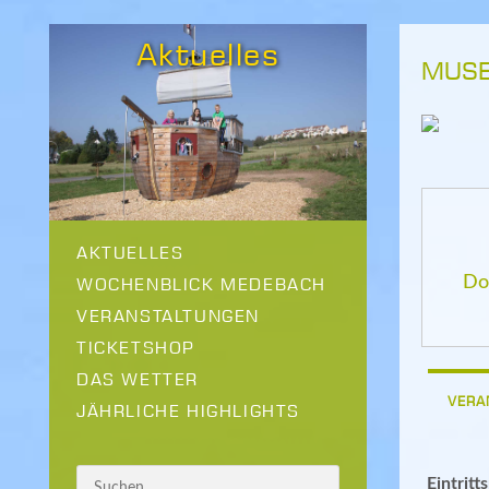
Aktuelles
MUSE
AKTUELLES
Do
WOCHENBLICK MEDEBACH
VERANSTALTUNGEN
TICKETSHOP
DAS WETTER
VERA
JÄHRLICHE HIGHLIGHTS
Eintritt