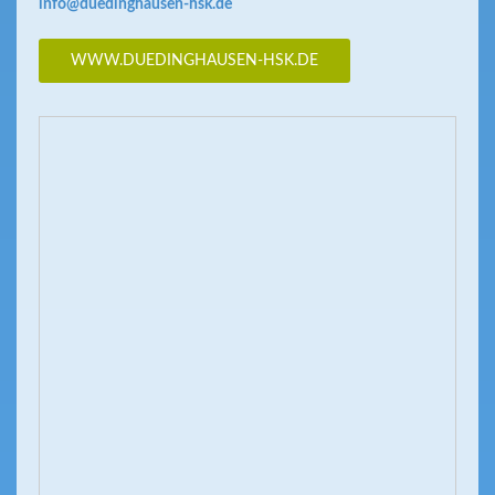
info@duedinghausen-hsk.de
WWW.DUEDINGHAUSEN-HSK.DE