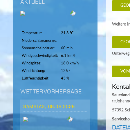
AKTUELL
GEO
Weitere I
Temperatur:
21.8 °C
Niederschlagsmenge:
GEO
Sonnenscheindauer:
60 min
Unterwegs
Windgeschwindigkeit:
6.1 km/h
Windspitze:
18.0 km/h
Windrichtung:
126 °
VOM
Luftfeuchtigkeit:
43 %
Konta
WETTERVORHERSAGE
Sauerland
Johann
SAMSTAG, 08.08.2026
57392 Sc
Servicehot
DATEI