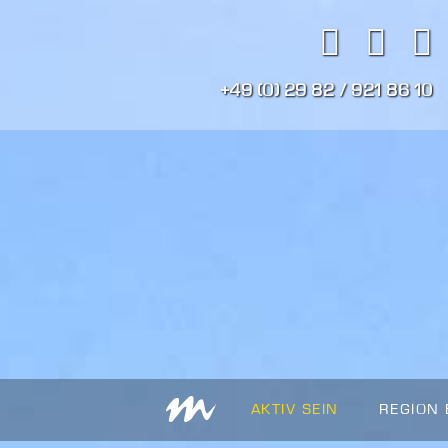
+49 (0) 29 82 / 921 86 10
AKTIV SEIN
REGION