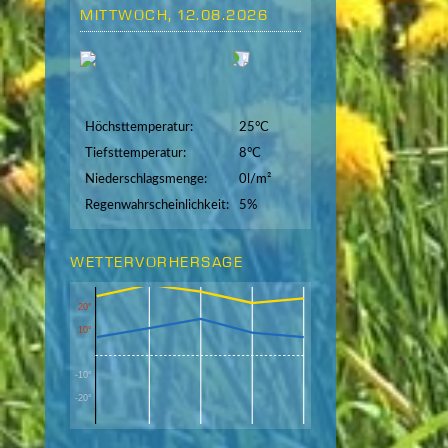
MITTWOCH, 12.08.2026
Höchsttemperatur:
25°C
Tiefsttemperatur:
8°C
Niederschlagsmenge:
0l/m²
Regenwahrscheinlichkeit:
5%
WETTERVORHERSAGE
20°
10°
-10°
-20°