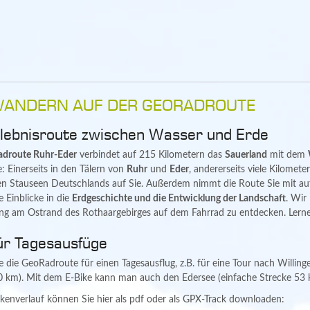
ANDERN AUF DER GEORADROUTE
rlebnisroute zwischen Wasser und Erde
droute Ruhr-Eder
verbindet auf 215 Kilometern das
Sauerland
mit dem
: Einerseits in den Tälern von
Ruhr
und
Eder
, andererseits viele Kilomete
en Stauseen Deutschlands auf Sie. Außerdem nimmt die Route Sie mit au
 Einblicke in die
Erdgeschichte und die Entwicklung der Landschaft
. Wir 
ng am Ostrand des Rothaargebirges auf dem Fahrrad zu entdecken. Lerne
ür Tagesausfüge
e die GeoRadroute für einen Tagesausflug, z.B. für eine Tour nach Willin
0 km). Mit dem E-Bike kann man auch den Edersee (einfache Strecke 53 
kenverlauf können Sie hier als pdf oder als GPX-Track downloaden: