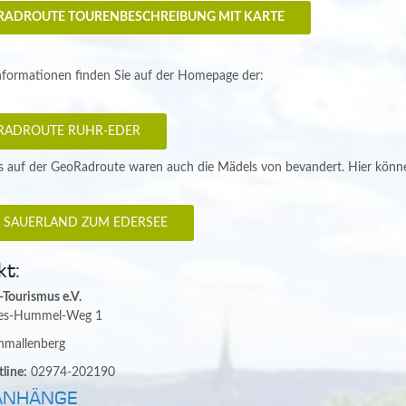
RADROUTE TOURENBESCHREIBUNG MIT KARTE
nformationen finden Sie auf der Homepage der:
RADROUTE RUHR-EDER
 auf der GeoRadroute waren auch die Mädels von bevandert. Hier können
 SAUERLAND ZUM EDERSEE
kt:
-Tourismus e.V.
es-Hummel-Weg 1
hmallenberg
line:
02974-202190
ANHÄNGE