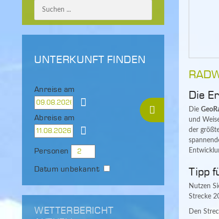
UNTERKUNFT FINDEN
RADW
Anreise am
Die E
Die
GeoRa
Abreise am
und Weise
der größt
spannende
Personen
Entwicklu
Datum unbekannt
Tipp f
Nutzen Si
Strecke 2
WETTERBERICHT
Den Strec