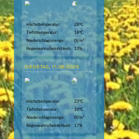
Höchsttemperatur:
28°C
Tiefsttemperatur:
16°C
Niederschlagsmenge:
0l/m²
Regenwahrscheinlichkeit:
13%
DIENSTAG, 11.08.2026
Höchsttemperatur:
23°C
Tiefsttemperatur:
10°C
Niederschlagsmenge:
0l/m²
Regenwahrscheinlichkeit:
17%