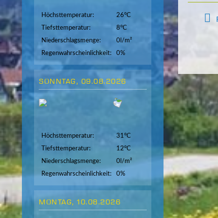
Höchsttemperatur:
26°C
Tiefsttemperatur:
8°C
Niederschlagsmenge:
0l/m²
Regenwahrscheinlichkeit:
0%
SONNTAG, 09.08.2026
Höchsttemperatur:
31°C
Tiefsttemperatur:
12°C
Niederschlagsmenge:
0l/m²
Regenwahrscheinlichkeit:
0%
MONTAG, 10.08.2026