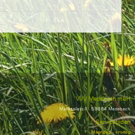
VVV Medebach mbH
Marktplatz 1 · 59964 Medebach
Servicetijden
Maandag - vrijdag