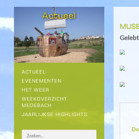
Actueel
MUSE
Gelebt
ACTUEEL
EVENEMENTEN
HET WEER
WEEKOVERZICHT
MEDEBACH
JAARLIJKSE HIGHLIGHTS
Do