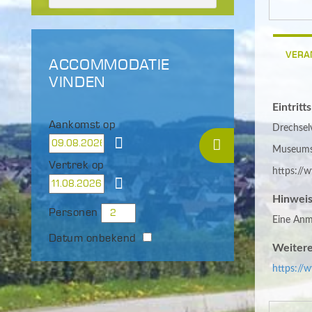
VERA
ACCOMMODATIE
VINDEN
Eintritt
Aankomst op
Drechsel
Museumsf
Vertrek op
https://
Hinweis
Personen
Eine Anme
Datum onbekend
Weitere
https://