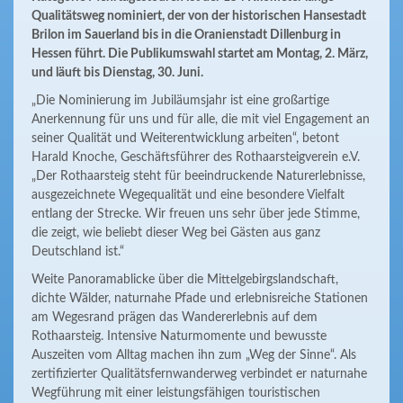
Qualitätsweg nominiert, der von der historischen Hansestadt
Brilon im Sauerland bis in die Oranienstadt Dillenburg in
Hessen führt. Die Publikumswahl startet am Montag, 2. März,
und läuft bis Dienstag, 30. Juni.
„Die Nominierung im Jubiläumsjahr ist eine großartige
Anerkennung für uns und für alle, die mit viel Engagement an
seiner Qualität und Weiterentwicklung arbeiten“, betont
Harald Knoche, Geschäftsführer des Rothaarsteigverein e.V.
„Der Rothaarsteig steht für beeindruckende Naturerlebnisse,
ausgezeichnete Wegequalität und eine besondere Vielfalt
entlang der Strecke. Wir freuen uns sehr über jede Stimme,
die zeigt, wie beliebt dieser Weg bei Gästen aus ganz
Deutschland ist.“
Weite Panoramablicke über die Mittelgebirgslandschaft,
dichte Wälder, naturnahe Pfade und erlebnisreiche Stationen
am Wegesrand prägen das Wandererlebnis auf dem
Rothaarsteig. Intensive Naturmomente und bewusste
Auszeiten vom Alltag machen ihn zum „Weg der Sinne“. Als
zertifizierter Qualitätsfernwanderweg verbindet er naturnahe
Wegführung mit einer leistungsfähigen touristischen