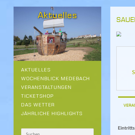
Aktuelles
SAUE
AKTUELLES
S
WOCHENBLICK MEDEBACH
VERANSTALTUNGEN
TICKETSHOP
DAS WETTER
VERA
JÄHRLICHE HIGHLIGHTS
Eintritt