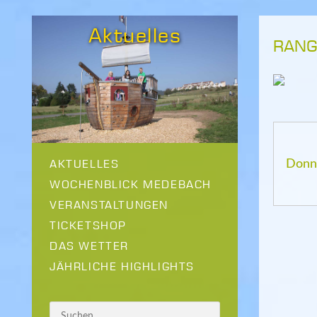
Aktuelles
RANG
AKTUELLES
Donne
WOCHENBLICK MEDEBACH
VERANSTALTUNGEN
TICKETSHOP
DAS WETTER
JÄHRLICHE HIGHLIGHTS