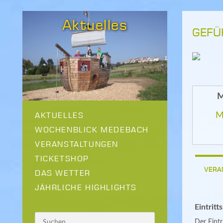
Aktuelles
GEFÜ
M
AKTUELLES
M
WOCHENBLICK MEDEBACH
VERANSTALTUNGEN
TICKETSHOP
VERA
DAS WETTER
JÄHRLICHE HIGHLIGHTS
Eintritt
Der Eintri