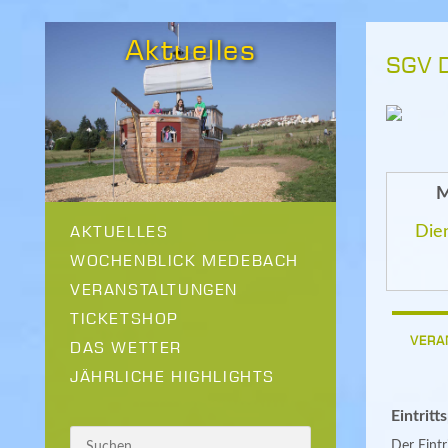
Aktuelles
SGV 
M
AKTUELLES
Die
WOCHENBLICK MEDEBACH
VERANSTALTUNGEN
TICKETSHOP
VERA
DAS WETTER
JÄHRLICHE HIGHLIGHTS
Eintritt
Der Eintri