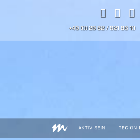
+49 (0) 29 82 / 921 86 10
AKTIV SEIN
REGION