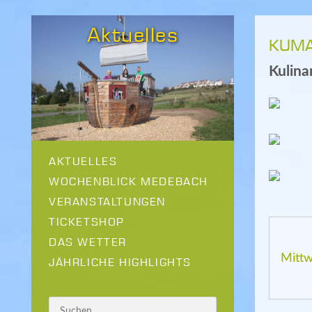
Aktuelles
KUMA
Kulina
AKTUELLES
WOCHENBLICK MEDEBACH
VERANSTALTUNGEN
TICKETSHOP
DAS WETTER
Mitt
JÄHRLICHE HIGHLIGHTS