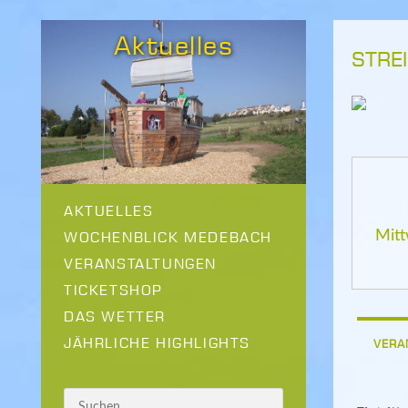
Aktuelles
STRE
AKTUELLES
Mitt
WOCHENBLICK MEDEBACH
VERANSTALTUNGEN
TICKETSHOP
DAS WETTER
JÄHRLICHE HIGHLIGHTS
VERA