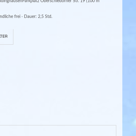
DüdinghausenParkplatz Oberschledorner Str. 19 (100 m
dliche frei · Dauer: 2,5 Std.
TER