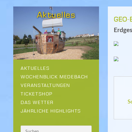
Aktuelles
GEO-
Erdge
AKTUELLES
WOCHENBLICK MEDEBACH
VERANSTALTUNGEN
TICKETSHOP
S
DAS WETTER
JÄHRLICHE HIGHLIGHTS