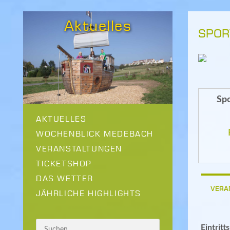
Aktuelles
SPOR
Spo
AKTUELLES
WOCHENBLICK MEDEBACH
VERANSTALTUNGEN
TICKETSHOP
DAS WETTER
VERA
JÄHRLICHE HIGHLIGHTS
Eintritt