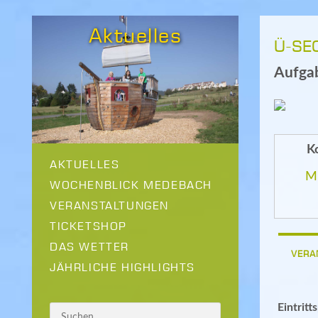
Aktuelles
Ü-SE
Aufgab
K
AKTUELLES
Mi
WOCHENBLICK MEDEBACH
VERANSTALTUNGEN
TICKETSHOP
DAS WETTER
VERA
JÄHRLICHE HIGHLIGHTS
Eintritt