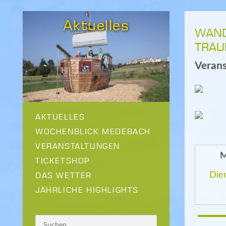
Aktuelles
WAND
TRAU
Veran
AKTUELLES
WOCHENBLICK MEDEBACH
VERANSTALTUNGEN
M
TICKETSHOP
Die
DAS WETTER
JÄHRLICHE HIGHLIGHTS