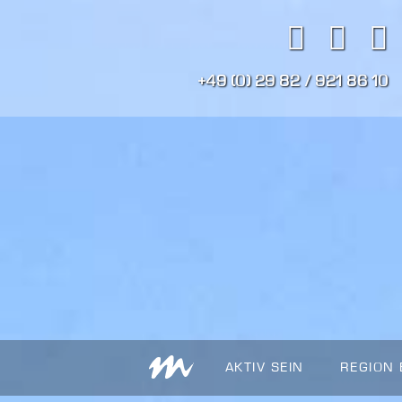
+49 (0) 29 82 / 921 86 10
AKTIV SEIN
REGION